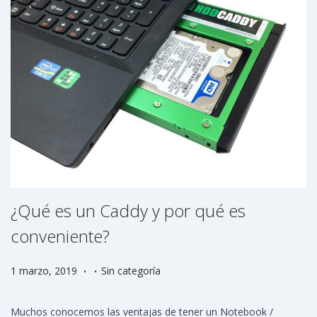
¿Qué es un Caddy y por qué es
conveniente?
.
.
P
P
4
1 marzo, 2019
Sin categoría
u
u
j
b
b
u
Muchos conocemos las ventajas de tener un Notebook /