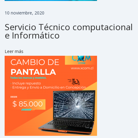
e
n
10 noviembre, 2020
l
Servicio Técnico computacional
í
e Informático
n
e
Leer más
a
d
e
X
C
O
R
P
X
C