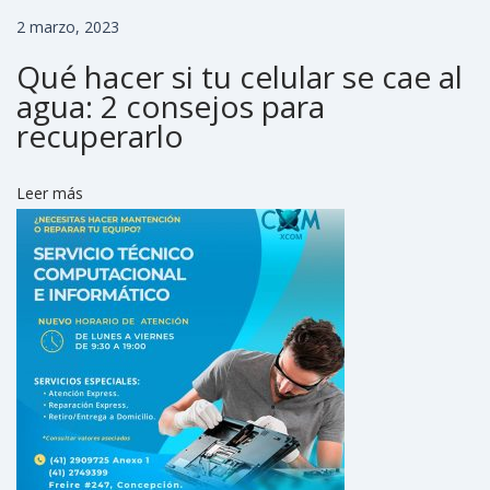
e
2 marzo, 2023
v
o
Qué hacer si tu celular se cae al
s
agua: 2 consejos para
i
recuperarlo
s
t
Leer más
e
m
a
d
e
p
a
g
o