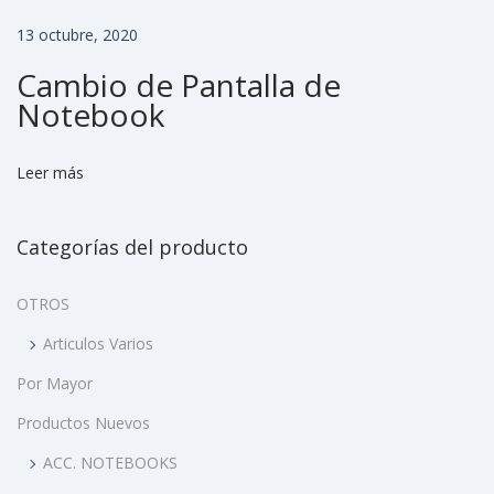
O
M
13 octubre, 2020
S
Cambio de Pantalla de
e
Notebook
r
v
Leer más
i
c
Categorías del producto
i
o
OTROS
T
é
Articulos Varios
c
Por Mayor
n
Productos Nuevos
i
ACC. NOTEBOOKS
c