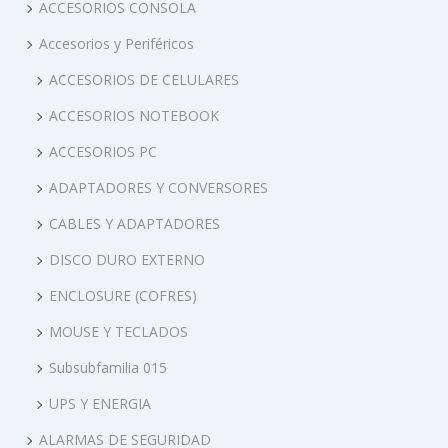
o
ACCESORIOS CONSOLA
a
Accesorios y Periféricos
h
ACCESORIOS DE CELULARES
o
r
ACCESORIOS NOTEBOOK
a
ACCESORIOS PC
a
ADAPTADORES Y CONVERSORES
c
CABLES Y ADAPTADORES
e
p
DISCO DURO EXTERNO
t
ENCLOSURE (COFRES)
a
MOUSE Y TECLADOS
B
I
Subsubfamilia 015
T
UPS Y ENERGIA
C
ALARMAS DE SEGURIDAD