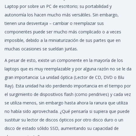
l
l
l
Laptop por sobre un PC de escritorio; su portabilidad y
i
i
i
autonomía los hacen mucho más versátiles. Sin embargo,
c
c
o
tienen una desventaja – cambiar o reemplazar sus
a
a
,
componentes puede ser mucho más complicado o a veces
d
d
2
imposible, debido a la miniaturización de sus partes que en
o
o
0
muchas ocasiones se sueldan juntas.
e
e
1
A pesar de esto, existe un componente en la mayoría de los
l
n
9
laptops que es muy reemplazable y por alguna razón no se le da
gran importancia: La unidad óptica (Lector de CD, DVD o Blu
Ray). Esta unidad ha ido perdiendo importancia en el tiempo por
el surgimiento de dispositivos flash (como pendrives) y cada vez
se utiliza menos, sin embargo hasta ahora la ranura que utiliza
no había sido aprovechada. ¿Qué pensaría si supiera que puede
sustituir su lector de discos ópticos por otro disco duro o un
disco de estado sólido SSD, aumentando su capacidad de