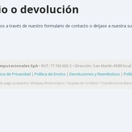
io o devolución
s a través de nuestro formulario de contacto o diríjase a nuestra su
omputacionales SpA
• RUT: 77.743.602-3 • Dirección: San Martín #589 local 
tica de Privacidad
|
Política de Envíos
|
Devoluciones y Reembolsos
|
Polí
e pago aceptados: Webpay (Redcompra / Tarjetas de Crédito) • Transferencia Banca