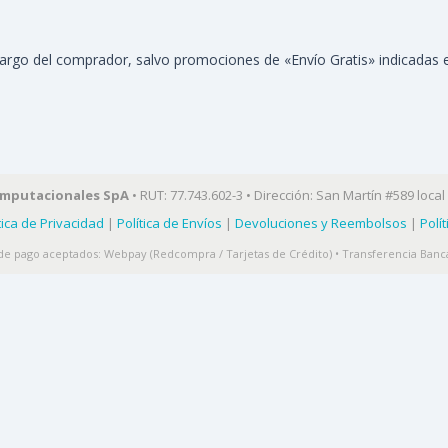
cargo del comprador, salvo promociones de «Envío Gratis» indicadas
omputacionales SpA
• RUT: 77.743.602-3 • Dirección: San Martín #589 local 
tica de Privacidad
|
Política de Envíos
|
Devoluciones y Reembolsos
|
Polí
e pago aceptados: Webpay (Redcompra / Tarjetas de Crédito) • Transferencia Banca