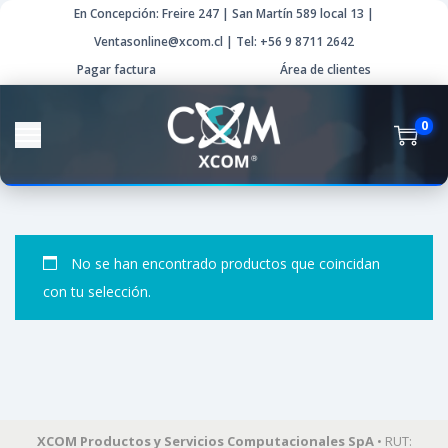
En Concepción: Freire 247 | San Martín 589 local 13 |
Ventasonline@xcom.cl | Tel: +56 9 8711 2642
Pagar factura
Área de clientes
0
No se han encontrado productos que coincidan
con tu selección.
XCOM Productos y Servicios Computacionales SpA
• RUT: