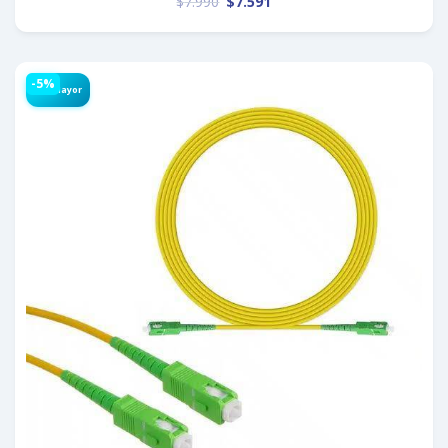
$
7.990
$
7.591
-5%
Por Mayor