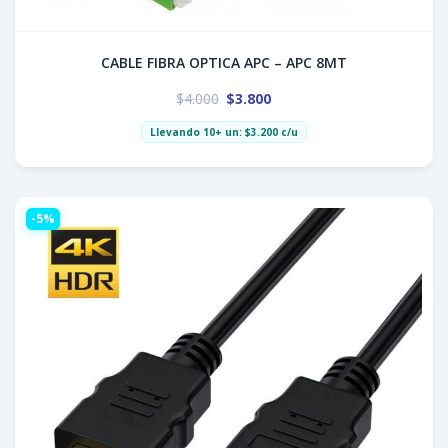
CABLE FIBRA OPTICA APC – APC 8MT
$
4.000
$
3.800
Llevando 10+ un:
$
3.200
c/u
-5%