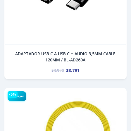
ADAPTADOR USB C A USB C + AUDIO 3,5MM CABLE
120MM / BL-AD260A
$
3.990
$
3.791
-5%
Por Mayor