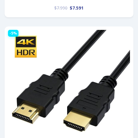
$
7.990
$
7.591
-5%