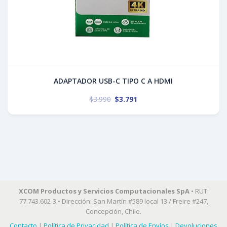
ADAPTADOR USB-C TIPO C A HDMI
$
3.990
$
3.791
XCOM Productos y Servicios Computacionales SpA
• RUT:
77.743.602-3 • Dirección: San Martín #589 local 13 / Freire #247,
Concepción, Chile.
Contacto
|
Política de Privacidad
|
Política de Envíos
|
Devoluciones