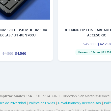
NUMERICO USB MULTIMEDIA
DOCKING HP CON CARGADO
TECLAS / UT-KBN700U
ACCESORIO
$
45.000
$
42.750
Llevando 10+ un:
$
31.654
$
4.800
$
4.560
omputacionales SpA
• RUT: 77.743.602-3 • Dirección: San Martín #589 local 
tica de Privacidad
|
Política de Envíos
|
Devoluciones y Reembolsos
|
Polí
e pago aceptados: Webpay (Redcompra / Tarjetas de Crédito) • Transferencia Banca