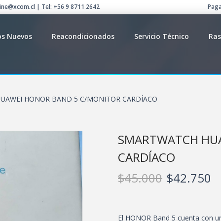
line@xcom.cl | Tel: +56 9 8711 2642
Paga
os Nuevos
Reacondicionados
Servicio Técnico
Ras
UAWEI HONOR BAND 5 C/MONITOR CARDÍACO
SMARTWATCH HUA
CARDÍACO
$
45.000
$
42.750
El HONOR Band 5 cuenta con un