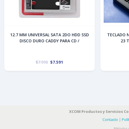
12.7 MM UNIVERSAL SATA 2DO HDD SSD
TECLADO 
DISCO DURO CADDY PARA CD /
23 
$
7.990
$
7.591
XCOM Productos y Servicios C
Contacto
|
Polí
Métodos d