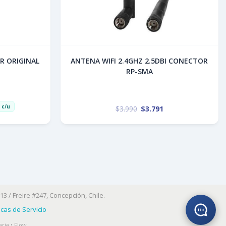
R ORIGINAL
ANTENA WIFI 2.4GHZ 2.5DBI CONECTOR
RP-SMA
c/u
$
3.990
$
3.791
13 / Freire #247, Concepción, Chile.
ticas de Servicio
ria • Flow