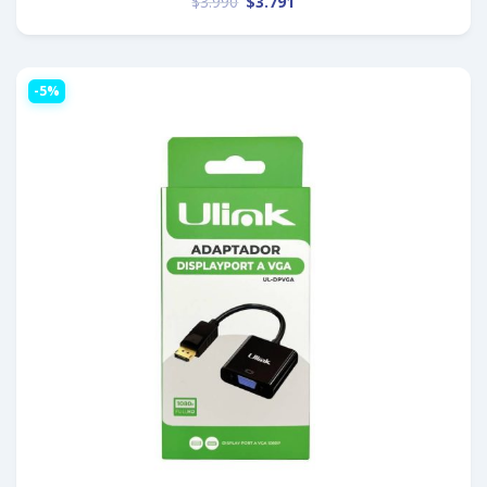
$
3.990
$
3.791
-5%