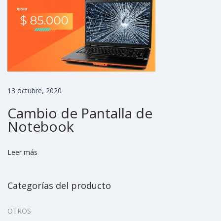
O
R
P
P
A
R
T
13 octubre, 2020
I
Cambio de Pantalla de
C
Notebook
I
P
Leer más
Ó
E
Categorías del producto
N
P
OTROS
R