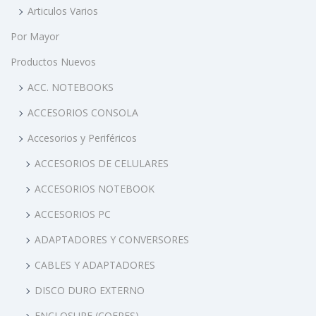
O
Articulos Varios
G
Por Mayor
R
Productos Nuevos
A
ACC. NOTEBOOKS
M
A
ACCESORIOS CONSOLA
D
Accesorios y Periféricos
E
ACCESORIOS DE CELULARES
T
V
ACCESORIOS NOTEBOOK
U
ACCESORIOS PC
A
ADAPTADORES Y CONVERSORES
Q
CABLES Y ADAPTADORES
U
Í
DISCO DURO EXTERNO
S
ENCLOSURE (COFRES)