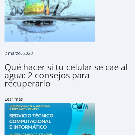
p
a
r
á
e
n
2 marzo, 2023
S
t
Qué hacer si tu celular se cae al
a
agua: 2 consejos para
r
recuperarlo
t
U
Leer más
p
W
e
e