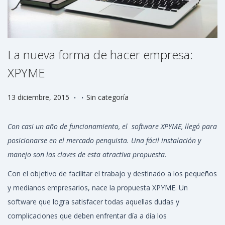
La nueva forma de hacer empresa:
XPYME
.
.
P
P
2
13 diciembre, 2015
Sin categoría
u
u
5
b
b
j
Con casi un año de funcionamiento, el software XPYME, llegó para
l
l
u
posicionarse en el mercado penquista. Una fácil instalación y
i
i
n
manejo son las claves de esta atractiva propuesta.
c
c
i
Con el objetivo de facilitar el trabajo y destinado a los pequeños
a
a
o
y medianos empresarios, nace la propuesta XPYME. Un
d
d
,
software que logra satisfacer todas aquellas dudas y
o
o
2
complicaciones que deben enfrentar día a día los
e
e
0