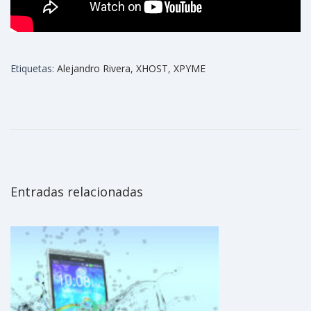
Etiquetas
:
Alejandro Rivera
,
XHOST
,
XPYME
X
C
O
R
P
p
Entradas relacionadas
a
r
t
i
c
i