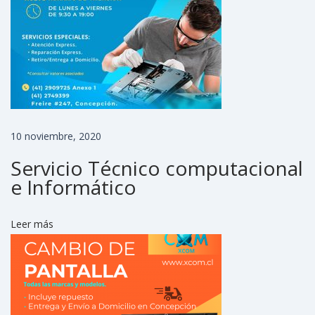
k
e
n
d
C
o
n
10 noviembre, 2020
c
Servicio Técnico computacional
e
e Informático
p
c
Leer más
i
ó
n
X
C