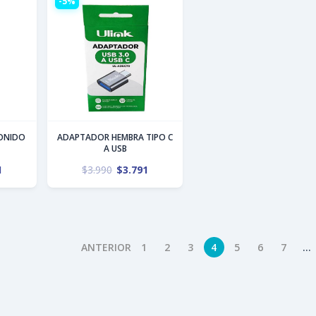
-5%
ONIDO
ADAPTADOR HEMBRA TIPO C
A USB
1
$
3.990
$
3.791
ANTERIOR
1
2
3
4
5
6
7
…