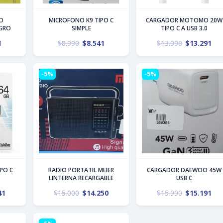
O
MICROFONO K9 TIPO C
CARGADOR MOTOMO 20W
EGRO
SIMPLE
TIPO C A USB 3.0
1
$
8.990
$
8.541
$
13.990
$
13.291
-5%
-5%
IPO C
RADIO PORTATIL MEIER
CARGADOR DAEWOO 45W
LINTERNA RECARGABLE
USB C
41
$
15.000
$
14.250
$
15.990
$
15.191