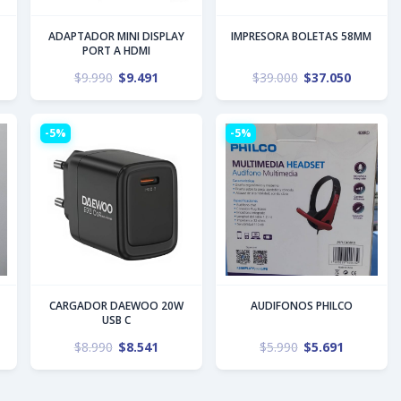
ADAPTADOR MINI DISPLAY
IMPRESORA BOLETAS 58MM
PORT A HDMI
$
9.990
$
9.491
$
39.000
$
37.050
-5%
-5%
CARGADOR DAEWOO 20W
AUDIFONOS PHILCO
USB C
$
8.990
$
8.541
$
5.990
$
5.691