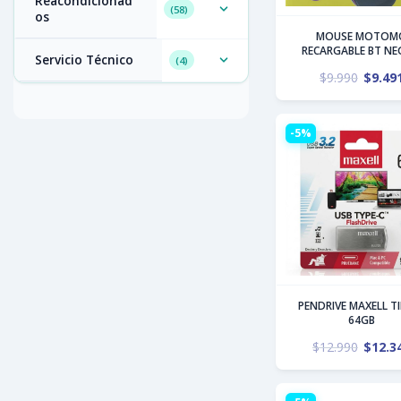
Reacondicionad
58
Os
MOUSE MOTOM
RECARGABLE BT N
Servicio Técnico
4
$
9.990
$
9.49
-5%
PENDRIVE MAXELL T
64GB
$
12.990
$
12.3