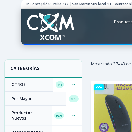
En Concepción: Freire 247 | San Martín 589 local 13 | Ventason
Product
Mostrando
37
–
48
de 
OTROS
1
-5%
Por Mayor
15
Productos
92
Nuevos