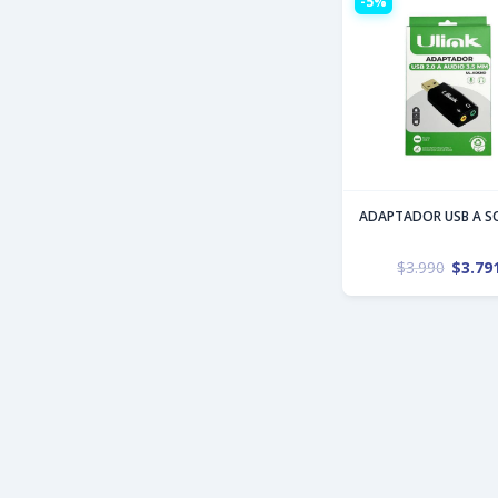
-5%
ADAPTADOR USB A S
$
3.990
$
3.79