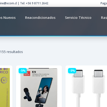
line@xcom.cl | Tel: +56 9 8711 2642
Paga
os Nuevos
Reacondicionados
Servicio Técnico
Ras
155 resultados
-5%
-5%