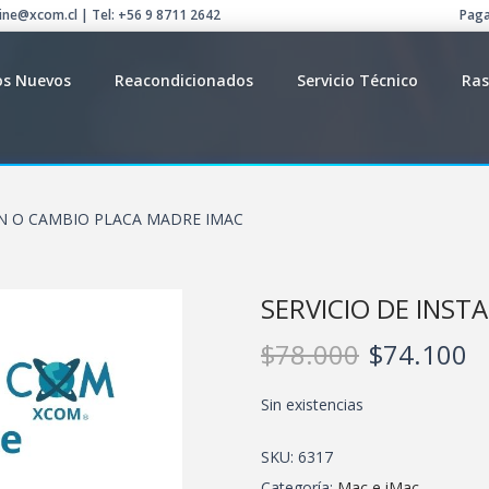
line@xcom.cl | Tel: +56 9 8711 2642
Paga
os Nuevos
Reacondicionados
Servicio Técnico
Ras
ON O CAMBIO PLACA MADRE IMAC
SERVICIO DE INST
$
78.000
$
74.100
Sin existencias
SKU:
6317
Categoría:
Mac e iMac