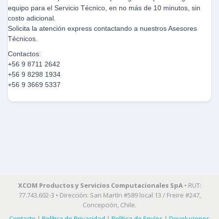
equipo para el Servicio Técnico, en no más de 10 minutos, sin
costo adicional.
Solicita la atención express contactando a nuestros Asesores
Técnicos.
Contactos:
+56 9 8711 2642
+56 9 8298 1934
+56 9 3669 5337
XCOM Productos y Servicios Computacionales SpA
• RUT:
77.743.602-3 • Dirección: San Martín #589 local 13 / Freire #247,
Concepción, Chile.
Contacto
|
Política de Privacidad
|
Política de Envíos
|
Devoluciones