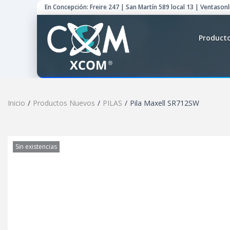
En Concepción: Freire 247 | San Martín 589 local 13 | Ventason
Product
Inicio
/
Productos Nuevos
/
PILAS
/
Pila Maxell SR712SW
Sin existencias