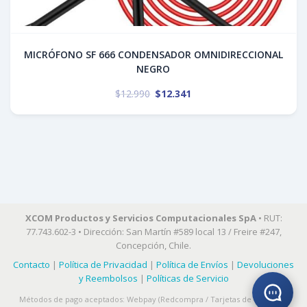
MICRÓFONO SF 666 CONDENSADOR OMNIDIRECCIONAL
NEGRO
$
12.990
$
12.341
XCOM Productos y Servicios Computacionales SpA
• RUT:
77.743.602-3 • Dirección: San Martín #589 local 13 / Freire #247,
Concepción, Chile.
Contacto
|
Política de Privacidad
|
Política de Envíos
|
Devoluciones
y Reembolsos
|
Políticas de Servicio
Métodos de pago aceptados: Webpay (Redcompra / Tarjetas de Crédito) •