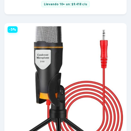
Llevando 10+ un:
$
9.418
c/u
-5%