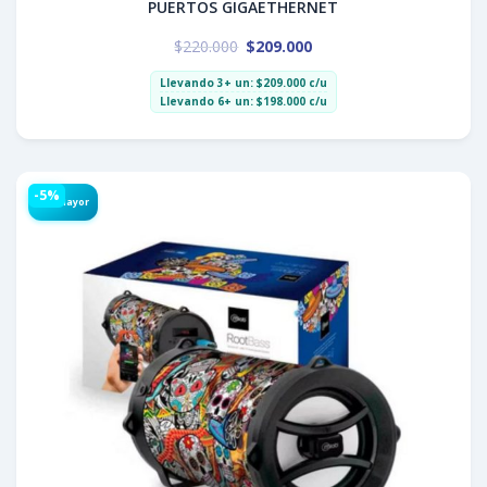
PUERTOS GIGAETHERNET
$
220.000
$
209.000
Llevando 3+ un:
$
209.000
c/u
Llevando 6+ un:
$
198.000
c/u
-5%
Por Mayor