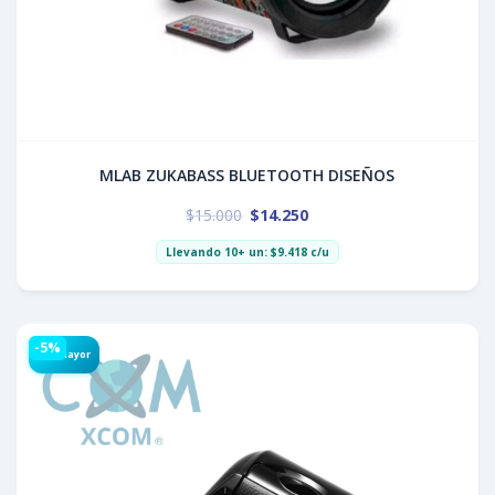
MLAB ZUKABASS BLUETOOTH DISEÑOS
$
15.000
$
14.250
Llevando 10+ un:
$
9.418
c/u
-5%
Por Mayor