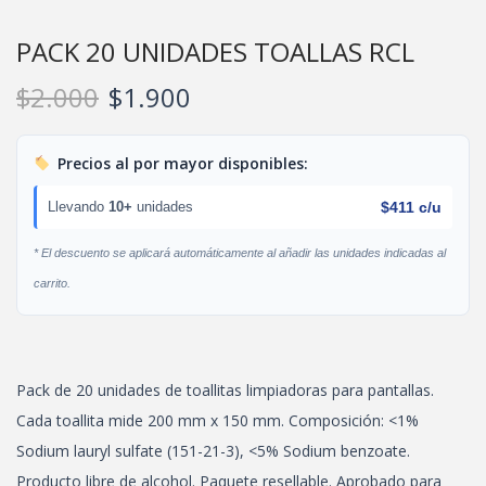
PACK 20 UNIDADES TOALLAS RCL
$
2.000
$
1.900
Precios al por mayor disponibles:
Llevando
10+
unidades
$
411
c/u
* El descuento se aplicará automáticamente al añadir las unidades indicadas al
carrito.
Pack de 20 unidades de toallitas limpiadoras para pantallas.
Cada toallita mide 200 mm x 150 mm. Composición: <1%
Sodium lauryl sulfate (151-21-3), <5% Sodium benzoate.
Producto libre de alcohol. Paquete resellable. Aprobado para