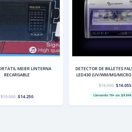
ATIL MEIER LINTERNA
DETECTOR DE BILLETES FA
RECARGABLE
LED430 (UV/WM/MG/MICRO
$
16.900
$
16.055
Llevando 10+ un:
$
9.044
$
15.000
$
14.250