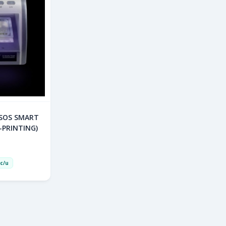
LSOS SMART
-PRINTING)
c/u