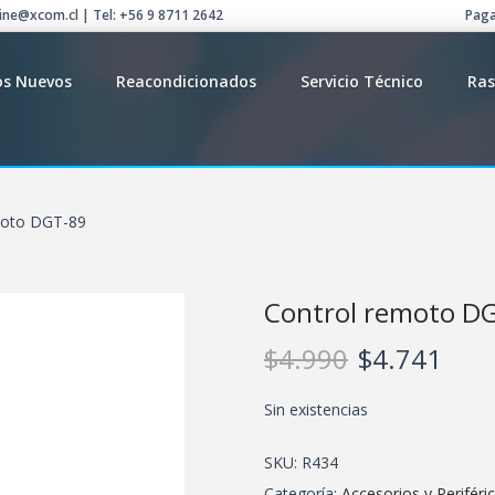
line@xcom.cl | Tel: +56 9 8711 2642
Paga
os Nuevos
Reacondicionados
Servicio Técnico
Ras
moto DGT-89
Control remoto D
$
4.990
$
4.741
Sin existencias
SKU:
R434
Categoría:
Accesorios y Periféri