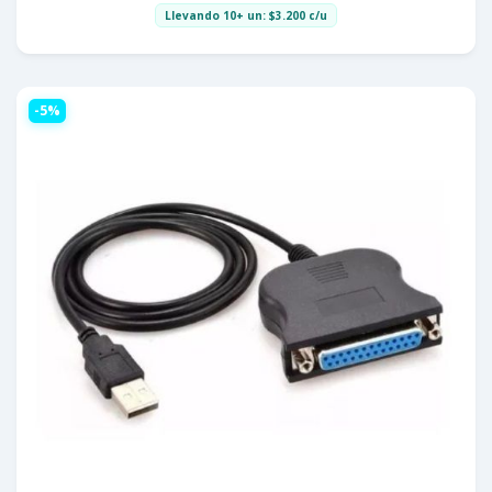
Llevando 10+ un:
$
3.200
c/u
-5%