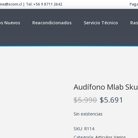
line@xcom.cl | Tel: +56 9 8711 2642
Paga
os Nuevos
Reacondicionados
Servicio Técnico
Ras
Audífono Mlab Sk
$
5.990
$
5.691
Sin existencias
SKU:
R114
Categoría:
Articulos Varios