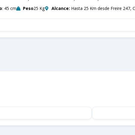
o
: 45 cm
Peso
25 Kg
Alcance:
Hasta 25 Km desde Freire 247, 
ta el Servicio Ahora!
po de asesores está listo para ayudarte