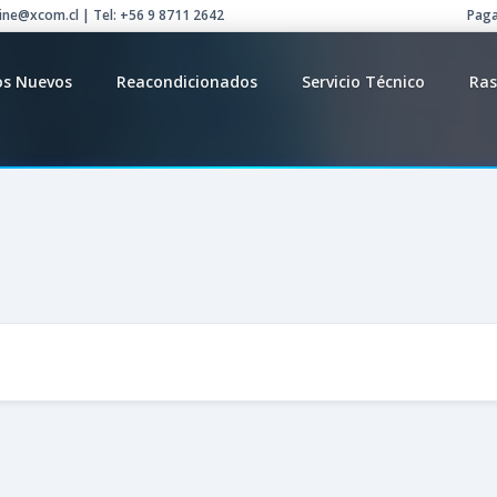
line@xcom.cl | Tel: +56 9 8711 2642
Paga
os Nuevos
Reacondicionados
Servicio Técnico
Ras
o y/o Entrega a Dom