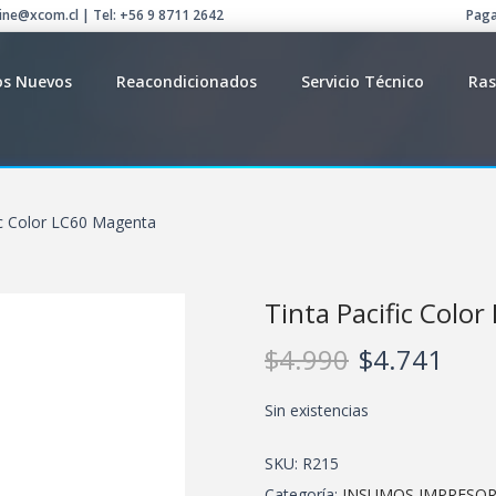
line@xcom.cl | Tel: +56 9 8711 2642
Paga
os Nuevos
Reacondicionados
Servicio Técnico
Ras
ic Color LC60 Magenta
Tinta Pacific Colo
$
4.990
$
4.741
Sin existencias
SKU:
R215
Categoría:
INSUMOS IMPRESO