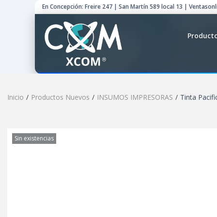
En Concepción: Freire 247 | San Martín 589 local 13 | Ventason
Product
Inicio
/
Productos Nuevos
/
INSUMOS IMPRESORAS
/
Tinta Pacif
Sin existencias