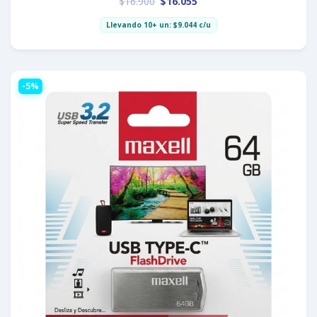
$
16.900
$
16.055
Llevando 10+ un:
$
9.044
c/u
-5%