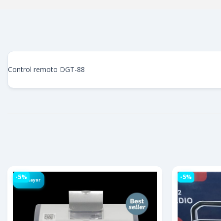
Control remoto DGT-88
-5%
-5%
Por Mayor