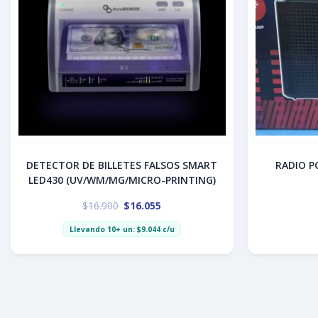
DETECTOR DE BILLETES FALSOS SMART
RADIO PORT
LED430 (UV/WM/MG/MICRO-PRINTING)
$
16.900
$
16.055
Llevando 10+ un:
$
9.044
c/u