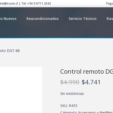
line@xcom.cl | Tel: +56 9 8711 2642
Paga
os Nuevos
Reacondicionados
Servicio Técnico
Ras
moto DGT-88
Control remoto D
$
4.990
$
4.741
Sin existencias
SKU:
R433
Categoría:
Accesorios y Periféri