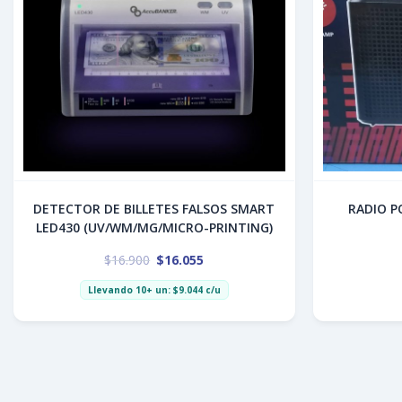
DETECTOR DE BILLETES FALSOS SMART
RADIO PORT
LED430 (UV/WM/MG/MICRO-PRINTING)
$
16.900
$
16.055
Llevando 10+ un:
$
9.044
c/u