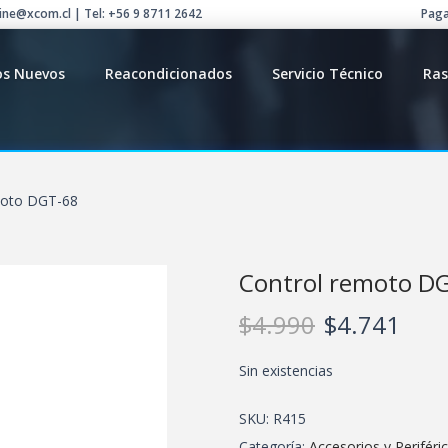
line@xcom.cl | Tel: +56 9 8711 2642
Paga
os Nuevos
Reacondicionados
Servicio Técnico
Ras
moto DGT-68
Control remoto D
$
4.990
$
4.741
Sin existencias
SKU:
R415
Categoría:
Accesorios y Periféri