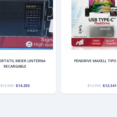
ATIL MEIER LINTERNA
PENDRIVE MAXELL TIPO
RECARGABLE
$
15.000
$
14.250
$
12.990
$
12.341