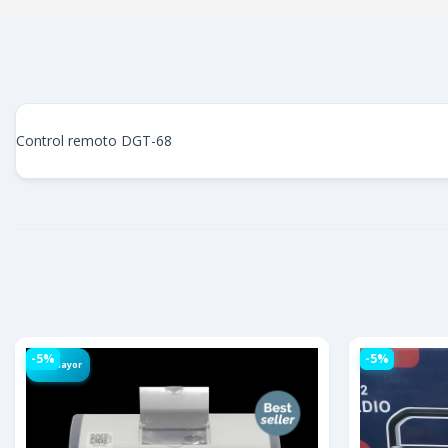
Control remoto DGT-68
-5%
-5%
Por Mayor